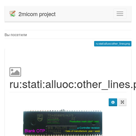
2micom project
Вы посетили
ru:stati:alluoc:other_lines.png
ru:stati:alluoc:other_lines